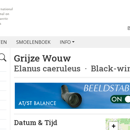
TEN
SMOELENBOEK
INFO
Grijze Wouw
Elanus caeruleus
· Black-win
Datum & Tijd
+