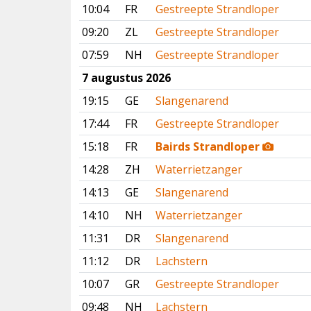
10:04
FR
Gestreepte Strandloper
09:20
ZL
Gestreepte Strandloper
07:59
NH
Gestreepte Strandloper
7 augustus 2026
19:15
GE
Slangenarend
17:44
FR
Gestreepte Strandloper
15:18
FR
Bairds Strandloper
14:28
ZH
Waterrietzanger
14:13
GE
Slangenarend
14:10
NH
Waterrietzanger
11:31
DR
Slangenarend
11:12
DR
Lachstern
10:07
GR
Gestreepte Strandloper
09:48
NH
Lachstern