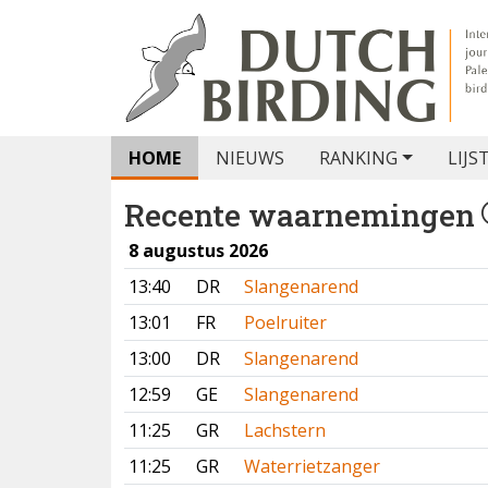
HOME
NIEUWS
RANKING
LIJS
Recente waarnemingen
8 augustus 2026
13:40
DR
Slangenarend
13:01
FR
Poelruiter
13:00
DR
Slangenarend
12:59
GE
Slangenarend
11:25
GR
Lachstern
11:25
GR
Waterrietzanger