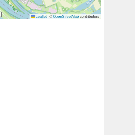
Leaflet
|
©
OpenStreetMap
contributors