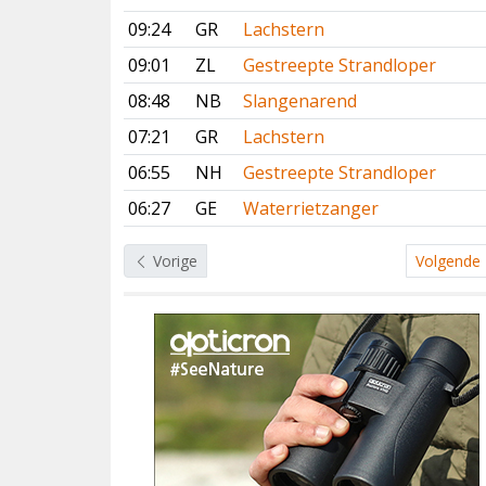
09:24
GR
Lachstern
09:01
ZL
Gestreepte Strandloper
08:48
NB
Slangenarend
07:21
GR
Lachstern
06:55
NH
Gestreepte Strandloper
06:27
GE
Waterrietzanger
Vorige
Volgende