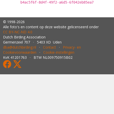
b4ac5f6f-8d4f-49f2-a6d5-6f042eb85ea7
© 1998-2026
Alle foto's en content op deze website gelicenseerd onder
CC BY‑NC‑ND 4.0
Dutch Birding Association
Germenzeel 707 · 5403 XD Uden
dba@dutchbirding.nl
·
Contact
·
Privacy- en
Cookievoorwaarden
·
Cookie-instellingen
KvK 41201763 · BTW NL009750915B02