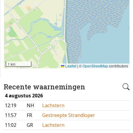
1 km
Leaflet
|
©
OpenStreetMap
contributors
Recente waarnemingen
4 augustus 2026
12:19
NH
Lachstern
11:57
FR
Gestreepte Strandloper
11:02
GR
Lachstern