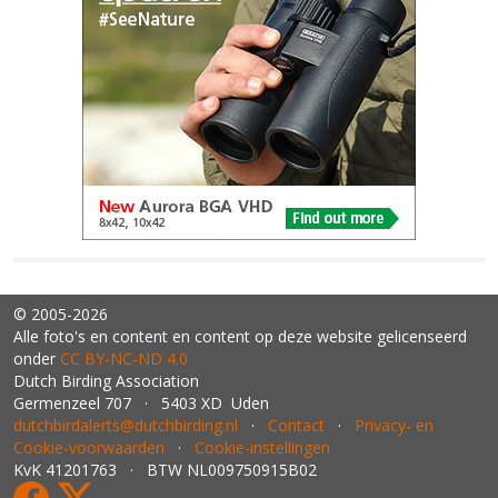
© 2005-2026
Alle foto's en content en content op deze website gelicenseerd
onder
CC BY‑NC‑ND 4.0
Dutch Birding Association
Germenzeel 707 · 5403 XD Uden
dutchbirdalerts@dutchbirding.nl
·
Contact
·
Privacy- en
Cookie-voorwaarden
·
Cookie-instellingen
KvK 41201763 · BTW NL009750915B02