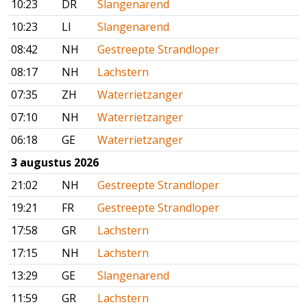
10:23
DR
Slangenarend
10:23
LI
Slangenarend
08:42
NH
Gestreepte Strandloper
08:17
NH
Lachstern
07:35
ZH
Waterrietzanger
07:10
NH
Waterrietzanger
06:18
GE
Waterrietzanger
3 augustus 2026
21:02
NH
Gestreepte Strandloper
19:21
FR
Gestreepte Strandloper
17:58
GR
Lachstern
17:15
NH
Lachstern
13:29
GE
Slangenarend
11:59
GR
Lachstern