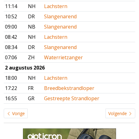
11:14
NH
Lachstern
10:52
DR
Slangenarend
09:00
NB
Slangenarend
08:42
NH
Lachstern
08:34
DR
Slangenarend
07:06
ZH
Waterrietzanger
2 augustus 2026
18:00
NH
Lachstern
17:22
FR
Breedbekstrandloper
16:55
GR
Gestreepte Strandloper
Vorige
Volgende