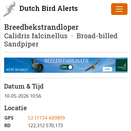
Dutch Bird Alerts
Breedbekstrandloper
Calidris falcinellus
· Broad-billed
Sandpiper
Datum & Tijd
10-05-2026 10:56
Locatie
GPS
53.11734 4.89899
RD
122,312 570,173