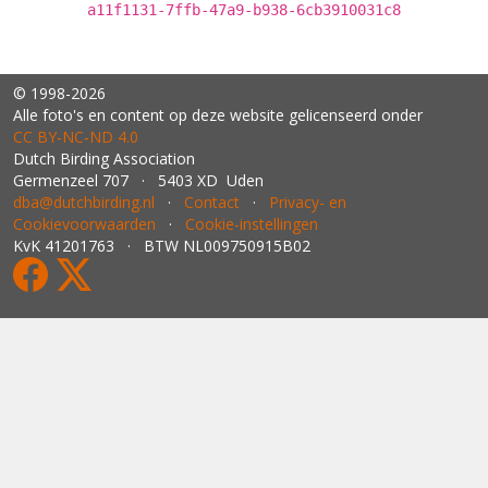
a11f1131-7ffb-47a9-b938-6cb3910031c8
© 1998-2026
Alle foto's en content op deze website gelicenseerd onder
CC BY‑NC‑ND 4.0
Dutch Birding Association
Germenzeel 707 · 5403 XD Uden
dba@dutchbirding.nl
·
Contact
·
Privacy- en
Cookievoorwaarden
·
Cookie-instellingen
KvK 41201763 · BTW NL009750915B02