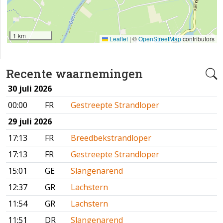
1 km
Leaflet
|
©
OpenStreetMap
contributors
Recente waarnemingen
30 juli 2026
00:00
FR
Gestreepte Strandloper
29 juli 2026
17:13
FR
Breedbekstrandloper
17:13
FR
Gestreepte Strandloper
15:01
GE
Slangenarend
12:37
GR
Lachstern
11:54
GR
Lachstern
11:51
DR
Slangenarend