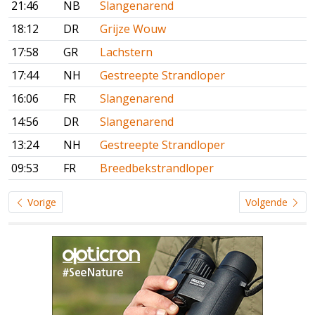
21:46
NB
Slangenarend
18:12
DR
Grijze Wouw
17:58
GR
Lachstern
17:44
NH
Gestreepte Strandloper
16:06
FR
Slangenarend
14:56
DR
Slangenarend
13:24
NH
Gestreepte Strandloper
09:53
FR
Breedbekstrandloper
Vorige
Volgende