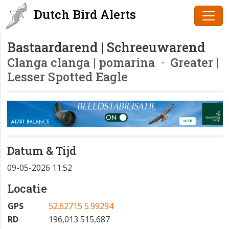
Dutch Bird Alerts
Bastaardarend | Schreeuwarend
Clanga clanga | pomarina
· Greater |
Lesser Spotted Eagle
Datum & Tijd
09-05-2026 11:52
Locatie
GPS
52.62715 5.99294
RD
196,013 515,687