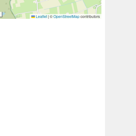
Leaflet
|
©
OpenStreetMap
contributors