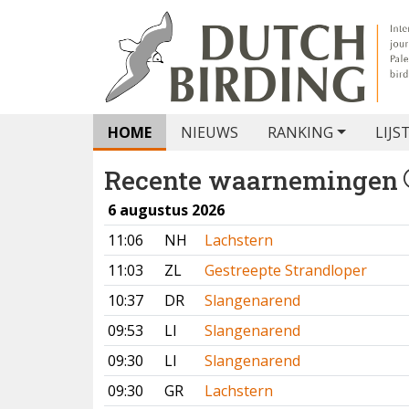
HOME
NIEUWS
RANKING
LIJS
Recente waarnemingen
6 augustus 2026
11:06
NH
Lachstern
11:03
ZL
Gestreepte Strandloper
10:37
DR
Slangenarend
09:53
LI
Slangenarend
09:30
LI
Slangenarend
09:30
GR
Lachstern