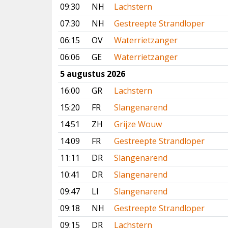
09:30
NH
Lachstern
07:30
NH
Gestreepte Strandloper
06:15
OV
Waterrietzanger
06:06
GE
Waterrietzanger
5 augustus 2026
16:00
GR
Lachstern
15:20
FR
Slangenarend
14:51
ZH
Grijze Wouw
14:09
FR
Gestreepte Strandloper
11:11
DR
Slangenarend
10:41
DR
Slangenarend
09:47
LI
Slangenarend
09:18
NH
Gestreepte Strandloper
09:15
DR
Lachstern