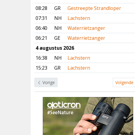
08:28
GR
Gestreepte Strandloper
07:31
NH
Lachstern
06:40
NH
Waterrietzanger
06:21
GE
Waterrietzanger
4 augustus 2026
16:38
NH
Lachstern
15:23
GR
Lachstern
Vorige
Volgende