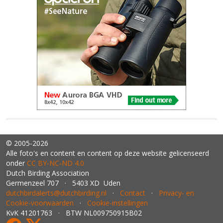
© 2005-2026
Alle foto's en content en content op deze website gelicenseerd
onder
CC BY‑NC‑ND 4.0
Dutch Birding Association
Germenzeel 707 · 5403 XD Uden
dutchbirdalerts@dutchbirding.nl
·
Contact
·
Privacy- en
Cookie-voorwaarden
·
Cookie-instellingen
KvK 41201763 · BTW NL009750915B02