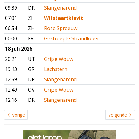
09:39
DR
Slangenarend
07:01
ZH
Witstaartkievit
06:54
ZH
Roze Spreeuw
00:00
FR
Gestreepte Strandloper
18 juli 2026
20:21
UT
Grijze Wouw
19:43
GR
Lachstern
12:59
DR
Slangenarend
12:49
OV
Grijze Wouw
12:16
DR
Slangenarend
Vorige
Volgende