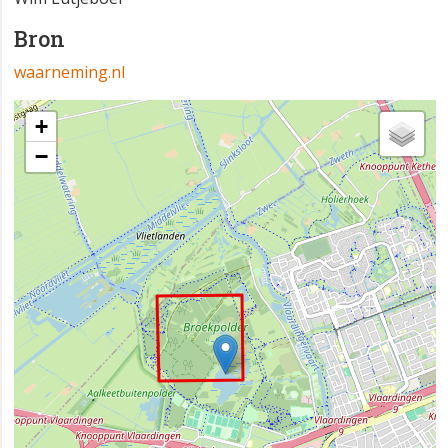
Bron
waarneming.nl
+
−