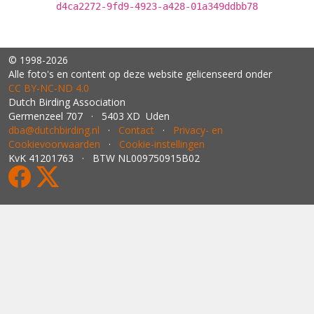
d4ca2272-9fd9-4923-a428-01a349ddbb78
© 1998-2026
Alle foto's en content op deze website gelicenseerd onder
CC BY‑NC‑ND 4.0
Dutch Birding Association
Germenzeel 707 · 5403 XD Uden
dba@dutchbirding.nl
·
Contact
·
Privacy- en
Cookievoorwaarden
·
Cookie-instellingen
KvK 41201763 · BTW NL009750915B02