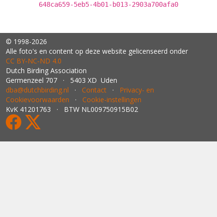
648ca659-5eb5-4b01-b013-2903a700afa0
© 1998-2026
Alle foto's en content op deze website gelicenseerd onder
CC BY‑NC‑ND 4.0
Dutch Birding Association
Germenzeel 707 · 5403 XD Uden
dba@dutchbirding.nl
·
Contact
·
Privacy- en
Cookievoorwaarden
·
Cookie-instellingen
KvK 41201763 · BTW NL009750915B02