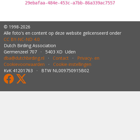
29ebafaa-484e-453c-a7bb-86a339ac7557
© 1998-2026
Alle foto's en content op deze website gelicenseerd onder
CC BY‑NC‑ND 4.0
Dutch Birding Association
Germenzeel 707 · 5403 XD Uden
dba@dutchbirding.nl
·
Contact
·
Privacy- en
Cookievoorwaarden
·
Cookie-instellingen
KvK 41201763 · BTW NL009750915B02