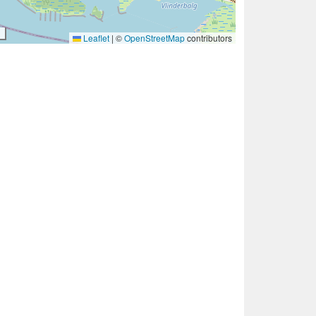
Leaflet
|
©
OpenStreetMap
contributors