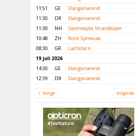
11:51
GE
Slangenarend
11:30
DR
Slangenarend
11:30
NH
Gestreepte Strandloper
10:48
ZH
Roze Spreeuw
08:30
GR
Lachstern
19 juli 2026
14:30
GE
Slangenarend
12:39
DR
Slangenarend
Vorige
Volgende