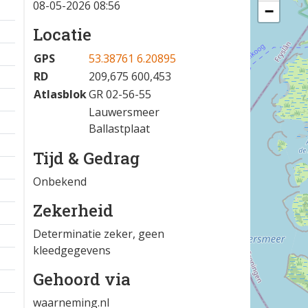
08-05-2026 08:56
−
Locatie
GPS
53.38761 6.20895
RD
209,675 600,453
Atlasblok
GR 02-56-55
Lauwersmeer
Ballastplaat
Tijd & Gedrag
Onbekend
Zekerheid
Determinatie zeker, geen
kleedgegevens
Gehoord via
waarneming.nl