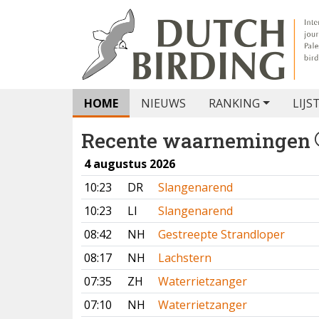
HOME
NIEUWS
RANKING
LIJS
Recente waarnemingen
4 augustus 2026
10:23
DR
Slangenarend
10:23
LI
Slangenarend
08:42
NH
Gestreepte Strandloper
08:17
NH
Lachstern
07:35
ZH
Waterrietzanger
07:10
NH
Waterrietzanger