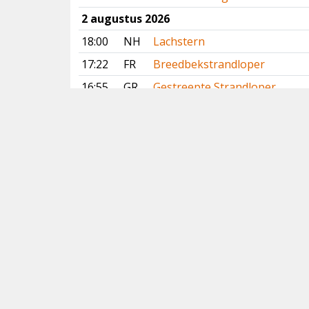
2 augustus 2026
18:00
NH
Lachstern
17:22
FR
Breedbekstrandloper
16:55
GR
Gestreepte Strandloper
16:19
FR
Slangenarend
14:19
FR
Bonapartes Strandloper
13:55
FR
Breedbekstrandloper
Vorige
Volgende
Copyright
© 2005-2026
Alle foto's en content en content op deze website