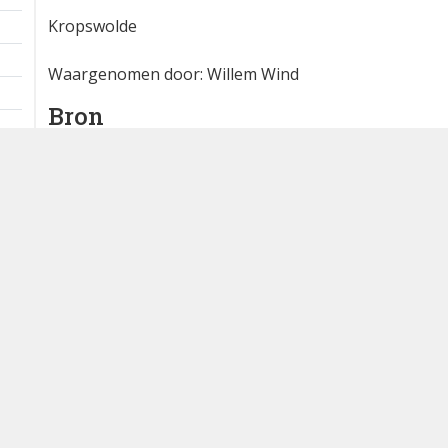
Extra informatie
1 ex. baltsend / zingend
1 km
Kropswolde
Waargenomen door: Willem Wind
Bron
waarneming.nl
Dutch Birding Association
Germenzeel 707 · 5403 XD Uden