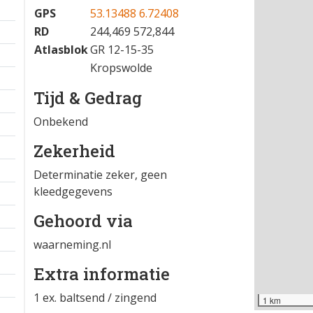
08-05-2026 07:33
−
Locatie
GPS
53.13488 6.72408
RD
244,469 572,844
Atlasblok
GR 12-15-35
Kropswolde
Tijd & Gedrag
Onbekend
Zekerheid
Determinatie zeker, geen
kleedgegevens
Gehoord via
waarneming.nl