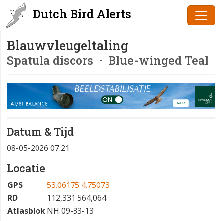
Dutch Bird Alerts
Blauwvleugeltaling
Spatula discors
· Blue-winged Teal
Datum & Tijd
08-05-2026 07:21
Locatie
GPS
53.06175 4.75073
RD
112,331 564,064
Atlasblok
NH 09-33-13