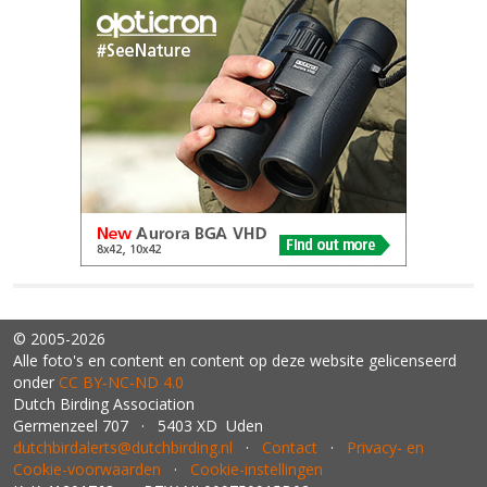
© 2005-2026
Alle foto's en content en content op deze website gelicenseerd
onder
CC BY‑NC‑ND 4.0
Dutch Birding Association
Germenzeel 707 · 5403 XD Uden
dutchbirdalerts@dutchbirding.nl
·
Contact
·
Privacy- en
Cookie-voorwaarden
·
Cookie-instellingen