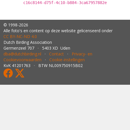
c16c8144-d75f-4c10-b884-3ca67957882e
© 1998-2026
Alle foto's en content op deze website gelicenseerd onder
CC BY‑NC‑ND 4.0
Dutch Birding Association
Germenzeel 707 · 5403 XD Uden
dba@dutchbirding.nl
·
Contact
·
Privacy- en
Cookievoorwaarden
·
Cookie-instellingen
KvK 41201763 · BTW NL009750915B02