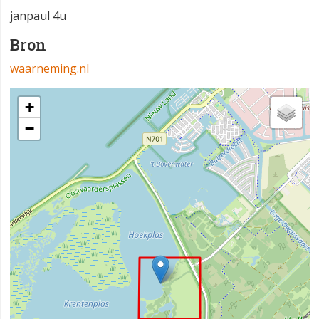
janpaul 4u
Bron
waarneming.nl
+
−