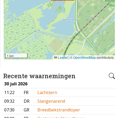
1 km
Leaflet
|
©
OpenStreetMap
contributors
Recente waarnemingen
30 juli 2026
11:22
FR
Lachstern
09:32
DR
Slangenarend
07:30
GR
Breedbekstrandloper