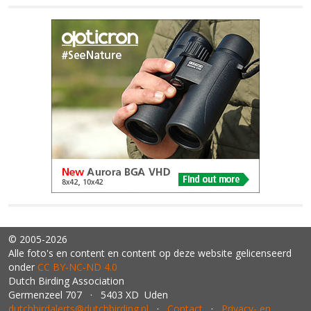
© 2005-2026
Alle foto's en content en content op deze website gelicenseerd
onder
CC BY‑NC‑ND 4.0
Dutch Birding Association
Germenzeel 707 · 5403 XD Uden
dutchbirdalerts@dutchbirding.nl
·
Contact
·
Privacy- en