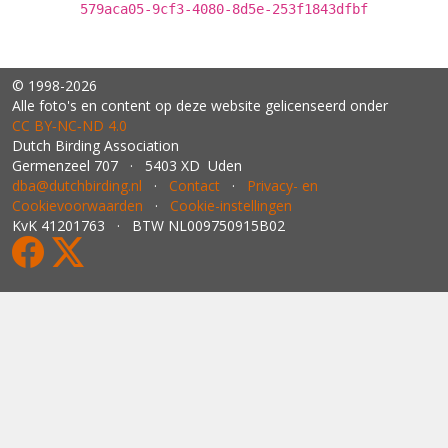
579aca05-9cf3-4080-8d5e-253f1843dfbf
© 1998-2026
Alle foto's en content op deze website gelicenseerd onder
CC BY‑NC‑ND 4.0
Dutch Birding Association
Germenzeel 707 · 5403 XD Uden
dba@dutchbirding.nl
·
Contact
·
Privacy- en
Cookievoorwaarden
·
Cookie-instellingen
KvK 41201763 · BTW NL009750915B02