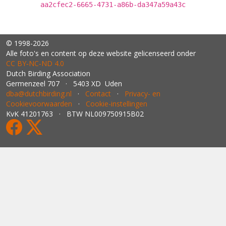
aa2cfec2-6665-4731-a86b-da347a59a43c
© 1998-2026
Alle foto's en content op deze website gelicenseerd onder
CC BY‑NC‑ND 4.0
Dutch Birding Association
Germenzeel 707 · 5403 XD Uden
dba@dutchbirding.nl
·
Contact
·
Privacy- en
Cookievoorwaarden
·
Cookie-instellingen
KvK 41201763 · BTW NL009750915B02