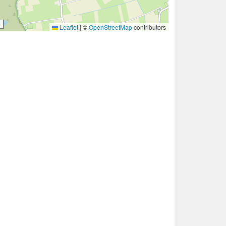
Leaflet
|
©
OpenStreetMap
contributors