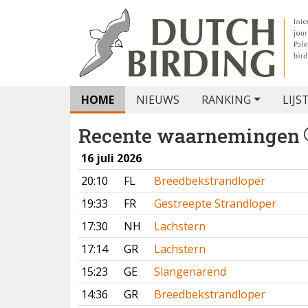
HOME
NIEUWS
RANKING
LIJS
Recente waarnemingen
16 juli 2026
20:10
FL
Breedbekstrandloper
19:33
FR
Gestreepte Strandloper
17:30
NH
Lachstern
17:14
GR
Lachstern
15:23
GE
Slangenarend
14:36
GR
Breedbekstrandloper