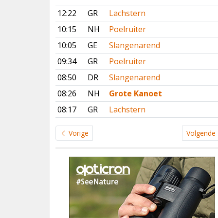
12:22
GR
Lachstern
10:15
NH
Poelruiter
10:05
GE
Slangenarend
09:34
GR
Poelruiter
08:50
DR
Slangenarend
08:26
NH
Grote Kanoet
08:17
GR
Lachstern
Vorige
Volgende