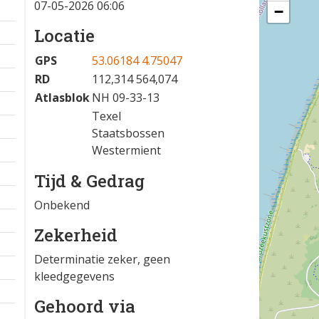
07-05-2026 06:06
−
Locatie
GPS
53.06184 4.75047
RD
112,314 564,074
Atlasblok
NH 09-33-13
Texel
Staatsbossen
Westermient
Tijd & Gedrag
Onbekend
Zekerheid
Determinatie zeker, geen
kleedgegevens
Gehoord via