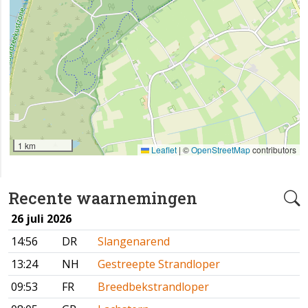
1 km
Leaflet
|
©
OpenStreetMap
contributors
Recente waarnemingen
26 juli 2026
14:56
DR
Slangenarend
13:24
NH
Gestreepte Strandloper
09:53
FR
Breedbekstrandloper