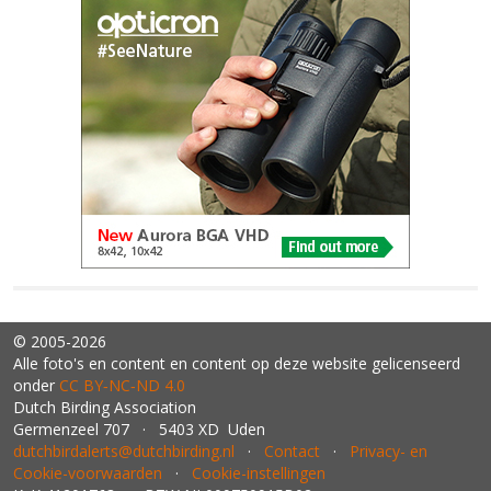
© 2005-2026
Alle foto's en content en content op deze website gelicenseerd
onder
CC BY‑NC‑ND 4.0
Dutch Birding Association
Germenzeel 707 · 5403 XD Uden
dutchbirdalerts@dutchbirding.nl
·
Contact
·
Privacy- en
Cookie-voorwaarden
·
Cookie-instellingen