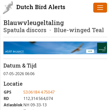
Dutch Bird Alerts
Blauwvleugeltaling
Spatula discors
· Blue-winged Teal
Datum & Tijd
07-05-2026 06:06
Locatie
GPS
53.06184 4.75047
RD
112,314 564,074
Atlasblok
NH 09-33-13