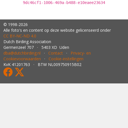
9dc46cf1-1006-469a-b488-e10eaee23634
© 1998-2026
Alle foto's en content op deze website gelicenseerd onder
CC BY‑NC‑ND 4.0
Dutch Birding Association
Germenzeel 707 · 5403 XD Uden
dba@dutchbirding.nl
·
Contact
·
Privacy- en
Cookievoorwaarden
·
Cookie-instellingen
KvK 41201763 · BTW NL009750915B02