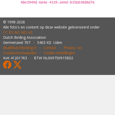
48e3949d-664e-4339-a44d-835b038d8d76
© 1998-2026
Alle foto's en content op deze website gelicenseerd onder
CC BY‑NC‑ND 4.0
Dutch Birding Association
Germenzeel 707 · 5403 XD Uden
dba@dutchbirding.nl
·
Contact
·
Privacy- en
Cookievoorwaarden
·
Cookie-instellingen
KvK 41201763 · BTW NL009750915B02