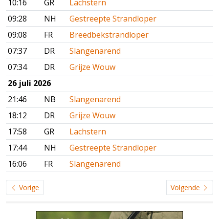
10:16
GR
Lachstern
09:28
NH
Gestreepte Strandloper
09:08
FR
Breedbekstrandloper
07:37
DR
Slangenarend
07:34
DR
Grijze Wouw
26 juli 2026
21:46
NB
Slangenarend
18:12
DR
Grijze Wouw
17:58
GR
Lachstern
17:44
NH
Gestreepte Strandloper
16:06
FR
Slangenarend
Vorige
Volgende