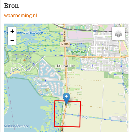
Bron
waarneming.nl
+
−