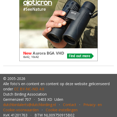
© 2005-2026
Alle foto's en content en content op deze website gelicenseerd
onder
CC BY‑NC‑ND 4.0
Dutch Birding Association
Germenzeel 707 · 5403 XD Uden
dutchbirdalerts@dutchbirding.nl
·
Contact
·
Privacy- en
Cookie-voorwaarden
·
Cookie-instellingen
KvK 41201763 · BTW NL009750915B02