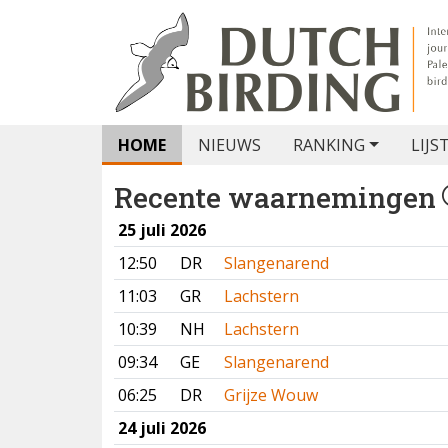
HOME
NIEUWS
RANKING
LIJS
Recente waarnemingen
25 juli 2026
12:50
DR
Slangenarend
11:03
GR
Lachstern
10:39
NH
Lachstern
09:34
GE
Slangenarend
06:25
DR
Grijze Wouw
24 juli 2026