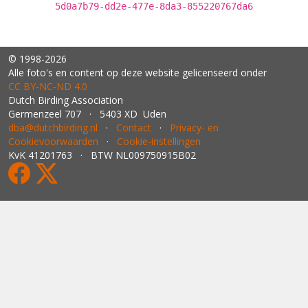
5d0a7b79-dd2e-477e-8da3-855220767da6
© 1998-2026
Alle foto's en content op deze website gelicenseerd onder
CC BY‑NC‑ND 4.0
Dutch Birding Association
Germenzeel 707 · 5403 XD Uden
dba@dutchbirding.nl
·
Contact
·
Privacy- en
Cookievoorwaarden
·
Cookie-instellingen
KvK 41201763 · BTW NL009750915B02