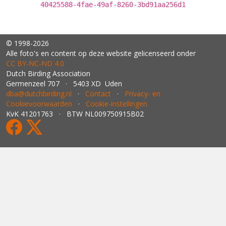
40425588-4fae-49af-8260-3bd91aa256d1
© 1998-2026
Alle foto's en content op deze website gelicenseerd onder
CC BY‑NC‑ND 4.0
Dutch Birding Association
Germenzeel 707 · 5403 XD Uden
dba@dutchbirding.nl
·
Contact
·
Privacy- en
Cookievoorwaarden
·
Cookie-instellingen
KvK 41201763 · BTW NL009750915B02