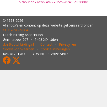
57b53cdc-7a2e-4d77-8be5-e7415d93808e
© 1998-2026
Alle foto's en content op deze website gelicenseerd onder
CC BY‑NC‑ND 4.0
Dutch Birding Association
Germenzeel 707 · 5403 XD Uden
dba@dutchbirding.nl
·
Contact
·
Privacy- en
Cookievoorwaarden
·
Cookie-instellingen
KvK 41201763 · BTW NL009750915B02