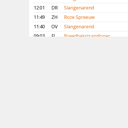
12:01
DR
Slangenarend
11:49
ZH
Roze Spreeuw
11:40
OV
Slangenarend
09:03
FL
Breedbekstrandloper
08:10
ZH
Witstaartkievit
17 juli 2026
16:59
GE
Slangenarend
15:34
GE
Slangenarend
Vorige
Volgende