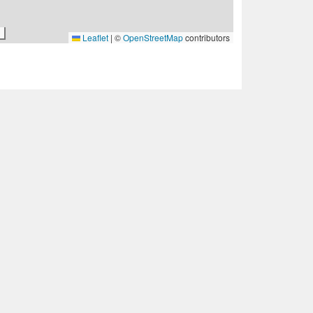
Leaflet
|
©
OpenStreetMap
contributors