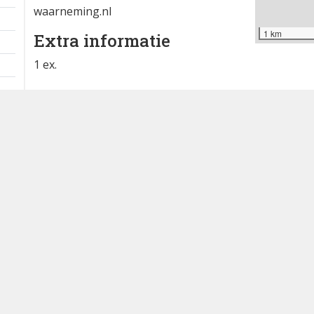
waarneming.nl
1 km
Extra informatie
1 ex.
Texel - Polder het Noorden - Utopia
Waargenomen door: Martine Huisman
Bron
waarneming.nl