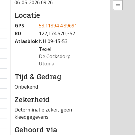
06-05-2026 09:26
−
Locatie
GPS
53.11894 4.89691
RD
122,174 570,352
Atlasblok
NH 09-15-53
Texel
De Cocksdorp
Utopia
Tijd & Gedrag
Onbekend
Zekerheid
Determinatie zeker, geen
kleedgegevens
Gehoord via