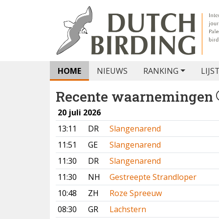
HOME
NIEUWS
RANKING
LIJS
Recente waarnemingen
20 juli 2026
13:11
DR
Slangenarend
11:51
GE
Slangenarend
11:30
DR
Slangenarend
11:30
NH
Gestreepte Strandloper
10:48
ZH
Roze Spreeuw
08:30
GR
Lachstern