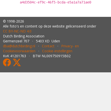
a4d3504c-ef9c-46f5-bcda-e5a1a7a71ae0
© 1998-2026
Alle foto's en content op deze website gelicenseerd onder
CC BY‑NC‑ND 4.0
Dutch Birding Association
Germenzeel 707 · 5403 XD Uden
dba@dutchbirding.nl
·
Contact
·
Privacy- en
Cookievoorwaarden
·
Cookie-instellingen
KvK 41201763 · BTW NL009750915B02