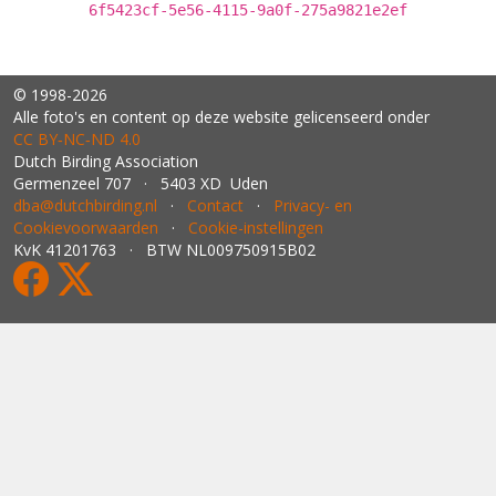
6f5423cf-5e56-4115-9a0f-275a9821e2ef
© 1998-2026
Alle foto's en content op deze website gelicenseerd onder
CC BY‑NC‑ND 4.0
Dutch Birding Association
Germenzeel 707 · 5403 XD Uden
dba@dutchbirding.nl
·
Contact
·
Privacy- en
Cookievoorwaarden
·
Cookie-instellingen
KvK 41201763 · BTW NL009750915B02