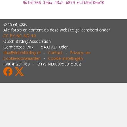
9dfaf766-19ba-43a2-b879-ecfb9ef0ee10
© 1998-2026
Alle foto's en content op deze website gelicenseerd onder
CC BY‑NC‑ND 4.0
Dutch Birding Association
Germenzeel 707 · 5403 XD Uden
dba@dutchbirding.nl
·
Contact
·
Privacy- en
Cookievoorwaarden
·
Cookie-instellingen
KvK 41201763 · BTW NL009750915B02