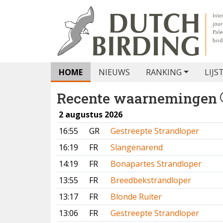
HOME
NIEUWS
RANKING
LIJS
Recente waarnemingen
2 augustus 2026
16:55
GR
Gestreepte Strandloper
16:19
FR
Slangenarend
14:19
FR
Bonapartes Strandloper
13:55
FR
Breedbekstrandloper
13:17
FR
Blonde Ruiter
13:06
FR
Gestreepte Strandloper