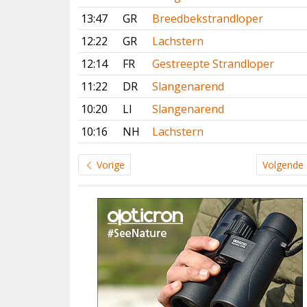
13:47
GR
Breedbekstrandloper
12:22
GR
Lachstern
12:14
FR
Gestreepte Strandloper
11:22
DR
Slangenarend
10:20
LI
Slangenarend
10:16
NH
Lachstern
Vorige
Volgende