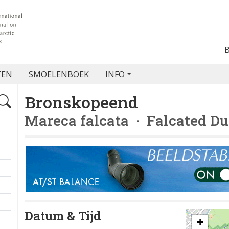
TEN
SMOELENBOEK
INFO
Bronskopeend
Mareca falcata
· Falcated D
Datum & Tijd
+