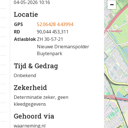
04-05-2026 10:16
−
Locatie
GPS
52.06428 4.43994
RD
90,044 453,311
Atlasblok
ZH 30-57-21
Nieuwe Driemanspolder
Buytenpark
Tijd & Gedrag
Onbekend
Zekerheid
Determinatie zeker, geen
kleedgegevens
Gehoord via
waarneming.nl