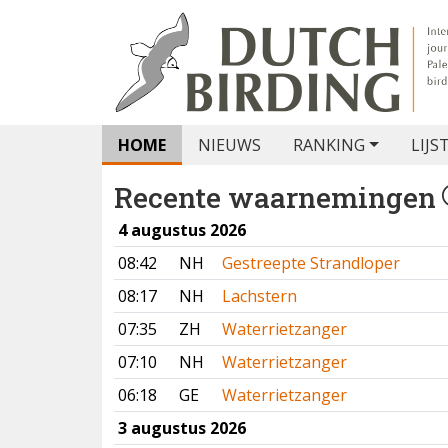
HOME
NIEUWS
RANKING
LIJS
Recente waarnemingen
4 augustus 2026
08:42
NH
Gestreepte Strandloper
08:17
NH
Lachstern
07:35
ZH
Waterrietzanger
07:10
NH
Waterrietzanger
06:18
GE
Waterrietzanger
3 augustus 2026