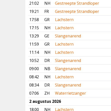
21:02
NH
Gestreepte Strandloper
19:21
FR
Gestreepte Strandloper
17:58
GR
Lachstern
17:15
NH
Lachstern
13:29
GE
Slangenarend
11:59
GR
Lachstern
11:14
NH
Lachstern
10:52
DR
Slangenarend
09:00
NB
Slangenarend
08:42
NH
Lachstern
08:34
DR
Slangenarend
07:06
ZH
Waterrietzanger
2 augustus 2026
18:00
NH
Lachstern