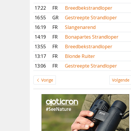
17:22
FR
Breedbekstrandloper
16:55
GR
Gestreepte Strandloper
16:19
FR
Slangenarend
14:19
FR
Bonapartes Strandloper
13:55
FR
Breedbekstrandloper
13:17
FR
Blonde Ruiter
13:06
FR
Gestreepte Strandloper
Vorige
Volgende