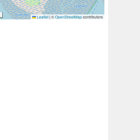
Leaflet
|
©
OpenStreetMap
contributors