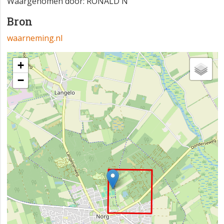
Waargenomen door: RONALD N
Bron
waarneming.nl
+
−