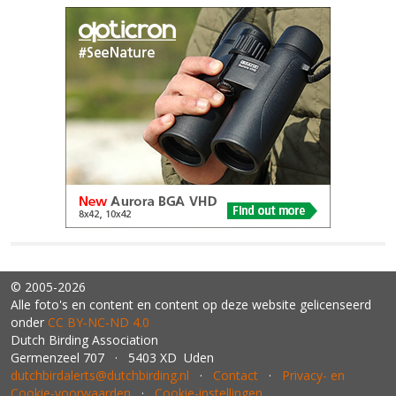
© 2005-2026
Alle foto's en content en content op deze website gelicenseerd
onder
CC BY‑NC‑ND 4.0
Dutch Birding Association
Germenzeel 707 · 5403 XD Uden
dutchbirdalerts@dutchbirding.nl
·
Contact
·
Privacy- en
Cookie-voorwaarden
·
Cookie-instellingen