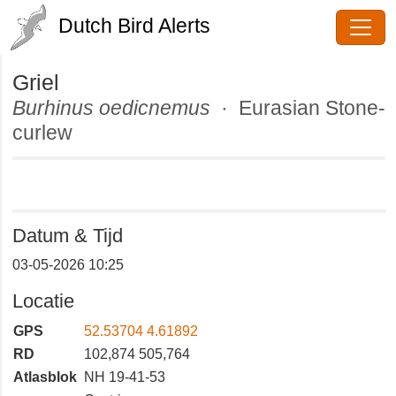
Dutch Bird Alerts
Griel
Burhinus oedicnemus
· Eurasian
Stone-curlew
Datum & Tijd
03-05-2026 10:25
Locatie
GPS
52.53704 4.61892
RD
102,874 505,764
Atlasblok
NH 19-41-53