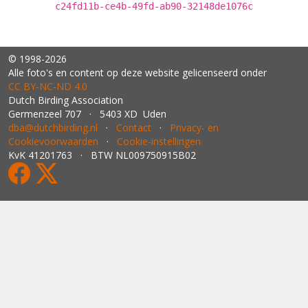
c24fd11b-ce4b-49fd-ab90-32148de1076c
© 1998-2026
Alle foto's en content op deze website gelicenseerd onder
CC BY‑NC‑ND 4.0
Dutch Birding Association
Germenzeel 707 · 5403 XD Uden
dba@dutchbirding.nl
·
Contact
·
Privacy- en
Cookievoorwaarden
·
Cookie-instellingen
KvK 41201763 · BTW NL009750915B02