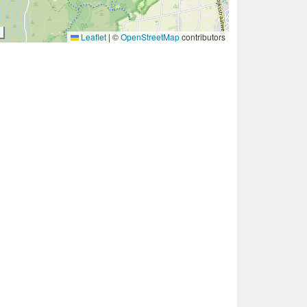
Leaflet
|
©
OpenStreetMap
contributors