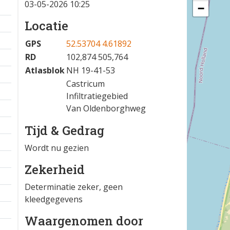
03-05-2026 10:25
−
Locatie
GPS
52.53704 4.61892
RD
102,874 505,764
Atlasblok
NH 19-41-53
Castricum
Infiltratiegebied
Van Oldenborghweg
Tijd & Gedrag
Wordt nu gezien
Zekerheid
Determinatie zeker, geen
kleedgegevens
Waargenomen door