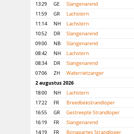
13:29
GE
Slangenarend
11:59
GR
Lachstern
11:14
NH
Lachstern
10:52
DR
Slangenarend
09:00
NB
Slangenarend
08:42
NH
Lachstern
08:34
DR
Slangenarend
07:06
ZH
Waterrietzanger
2 augustus 2026
18:00
NH
Lachstern
17:22
FR
Breedbekstrandloper
16:55
GR
Gestreepte Strandloper
16:19
FR
Slangenarend
14:19
FR
Bonapartes Strandloper