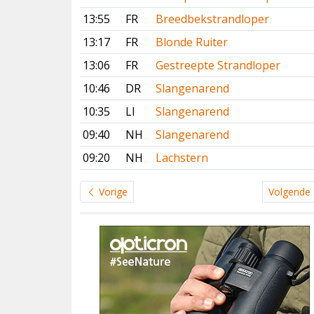
13:55
FR
Breedbekstrandloper
13:17
FR
Blonde Ruiter
13:06
FR
Gestreepte Strandloper
10:46
DR
Slangenarend
10:35
LI
Slangenarend
09:40
NH
Slangenarend
09:20
NH
Lachstern
Vorige
Volgende