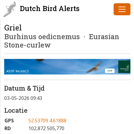
Dutch Bird Alerts
Griel
Burhinus oedicnemus
· Eurasian
Stone-curlew
Datum & Tijd
03-05-2026 09:43
Locatie
GPS
52.53709 4.61888
RD
102,872 505,770