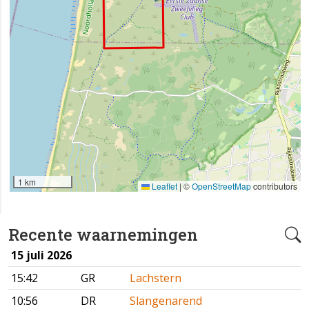
1 km
Leaflet
|
©
OpenStreetMap
contributors
Recente waarnemingen
15 juli 2026
15:42
GR
Lachstern
10:56
DR
Slangenarend