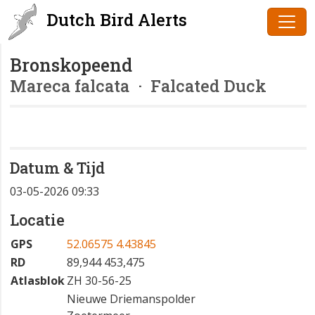
Dutch Bird Alerts
Bronskopeend
Mareca falcata
· Falcated Duck
Datum & Tijd
03-05-2026 09:33
Locatie
GPS
52.06575 4.43845
RD
89,944 453,475
Atlasblok
ZH 30-56-25
Nieuwe Driemanspolder