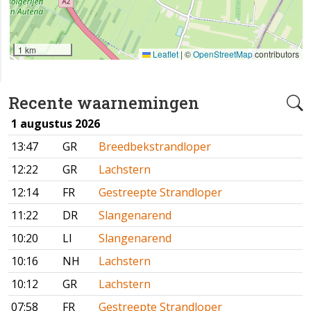
1 km
Leaflet
|
©
OpenStreetMap
contributors
Recente waarnemingen
1 augustus 2026
13:47
GR
Breedbekstrandloper
12:22
GR
Lachstern
12:14
FR
Gestreepte Strandloper
11:22
DR
Slangenarend
10:20
LI
Slangenarend
10:16
NH
Lachstern
10:12
GR
Lachstern
07:58
FR
Gestreepte Strandloper