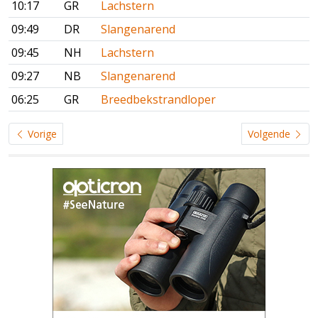
10:17
GR
Lachstern
09:49
DR
Slangenarend
09:45
NH
Lachstern
09:27
NB
Slangenarend
06:25
GR
Breedbekstrandloper
Vorige
Volgende