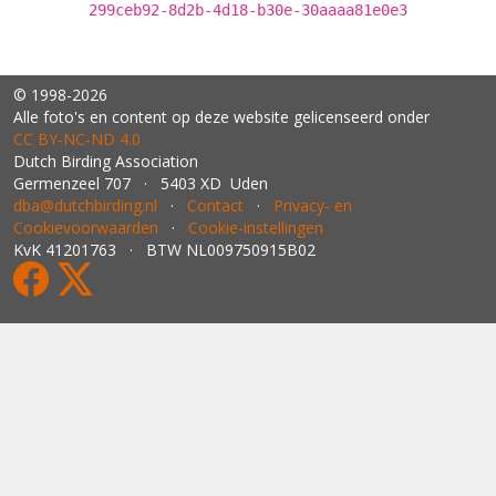
299ceb92-8d2b-4d18-b30e-30aaaa81e0e3
© 1998-2026
Alle foto's en content op deze website gelicenseerd onder
CC BY‑NC‑ND 4.0
Dutch Birding Association
Germenzeel 707 · 5403 XD Uden
dba@dutchbirding.nl
·
Contact
·
Privacy- en
Cookievoorwaarden
·
Cookie-instellingen
KvK 41201763 · BTW NL009750915B02