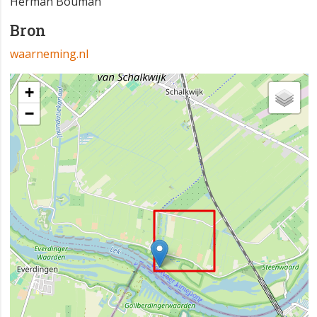
Herman Bouman
Bron
waarneming.nl
+
−