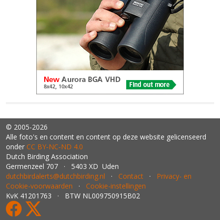
© 2005-2026
Alle foto's en content en content op deze website gelicenseerd
onder
CC BY‑NC‑ND 4.0
Dutch Birding Association
Germenzeel 707 · 5403 XD Uden
dutchbirdalerts@dutchbirding.nl
·
Contact
·
Privacy- en
Cookie-voorwaarden
·
Cookie-instellingen
KvK 41201763 · BTW NL009750915B02