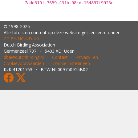
7add319f-7659-43fb-98cd-154897f9925e
© 1998-2026
Alle foto's en content op deze website gelicenseerd onder
CC BY‑NC‑ND 4.0
Dutch Birding Association
Germenzeel 707 · 5403 XD Uden
dba@dutchbirding.nl
·
Contact
·
Privacy- en
Cookievoorwaarden
·
Cookie-instellingen
KvK 41201763 · BTW NL009750915B02