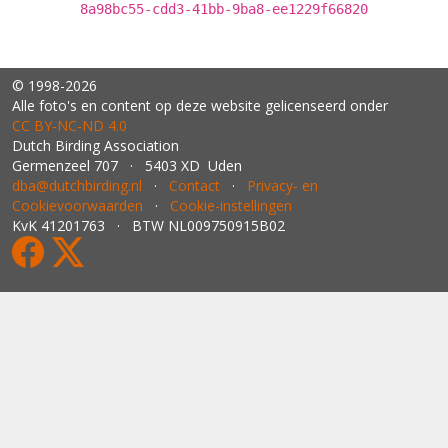
8a98bc55-cdd3-41bb-9ba8-ee1229f66820
© 1998-2026
Alle foto's en content op deze website gelicenseerd onder
CC BY‑NC‑ND 4.0
Dutch Birding Association
Germenzeel 707 · 5403 XD Uden
dba@dutchbirding.nl
·
Contact
·
Privacy- en
Cookievoorwaarden
·
Cookie-instellingen
KvK 41201763 · BTW NL009750915B02