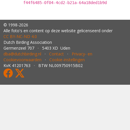
f44f6485-0f04-4cd2-b21a-64a18ded1b9d
© 1998-2026
Alle foto's en content op deze website gelicenseerd onder
CC BY‑NC‑ND 4.0
Dutch Birding Association
Germenzeel 707 · 5403 XD Uden
dba@dutchbirding.nl
·
Contact
·
Privacy- en
Cookievoorwaarden
·
Cookie-instellingen
KvK 41201763 · BTW NL009750915B02