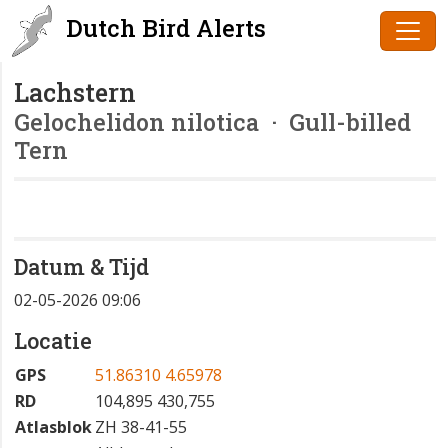
Dutch Bird Alerts
Lachstern
Gelochelidon nilotica
· Gull-billed
Tern
Datum & Tijd
02-05-2026 09:06
Locatie
GPS
51.86310 4.65978
RD
104,895 430,755
Atlasblok
ZH 38-41-55