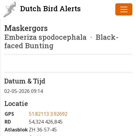
Dutch Bird Alerts
Maskergors
Emberiza spodocephala
· Black-
faced Bunting
Datum & Tijd
02-05-2026 09:14
Locatie
GPS
51.82113 3.92692
RD
54,324 426,845
Atlasblok
ZH 36-57-45