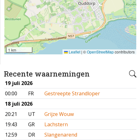
1 km
Leaflet
|
©
OpenStreetMap
contributors
Recente waarnemingen
19 juli 2026
00:00
FR
Gestreepte Strandloper
18 juli 2026
20:21
UT
Grijze Wouw
19:43
GR
Lachstern
12:59
DR
Slangenarend