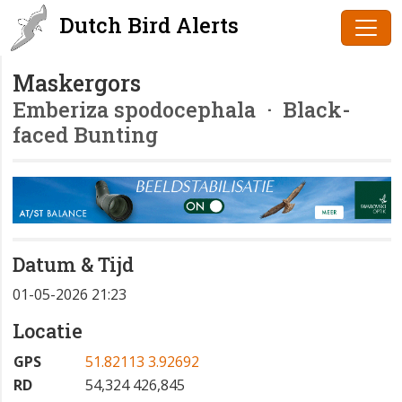
Dutch Bird Alerts
Maskergors
Emberiza spodocephala
· Black-
faced Bunting
Datum & Tijd
01-05-2026 21:23
Locatie
GPS
51.82113 3.92692
RD
54,324 426,845