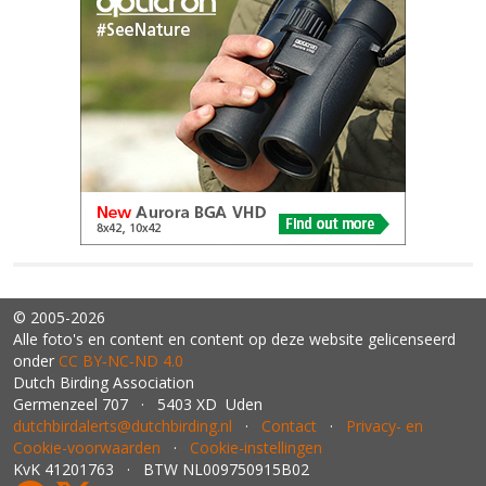
© 2005-2026
Alle foto's en content en content op deze website gelicenseerd
onder
CC BY‑NC‑ND 4.0
Dutch Birding Association
Germenzeel 707 · 5403 XD Uden
dutchbirdalerts@dutchbirding.nl
·
Contact
·
Privacy- en
Cookie-voorwaarden
·
Cookie-instellingen
KvK 41201763 · BTW NL009750915B02