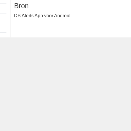
https://waarneming.nl/observation/395599836/
Bron
DB Alerts App voor Android
e