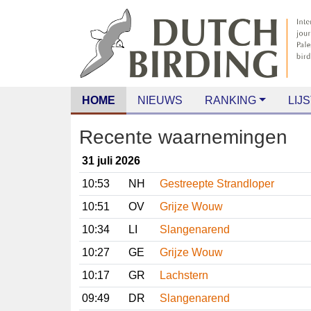
HOME
NIEUWS
RANKING
LIJS
Recente waarnemingen
31 juli 2026
10:53
NH
Gestreepte Strandloper
10:51
OV
Grijze Wouw
10:34
LI
Slangenarend
10:27
GE
Grijze Wouw
10:17
GR
Lachstern
09:49
DR
Slangenarend