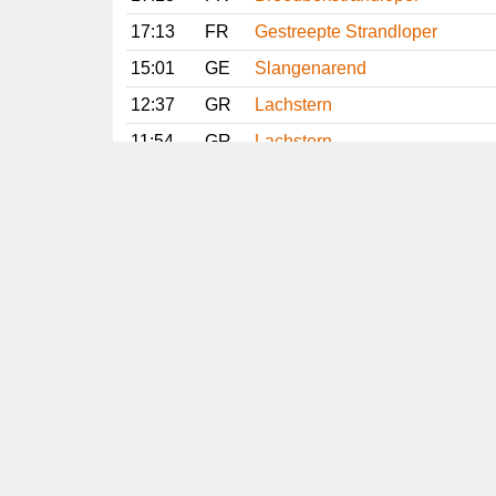
17:13
FR
Gestreepte Strandloper
15:01
GE
Slangenarend
12:37
GR
Lachstern
11:54
GR
Lachstern
11:51
DR
Slangenarend
28 juli 2026
12:45
FR
Slangenarend
12:30
DR
Slangenarend
Vorige
Volgend