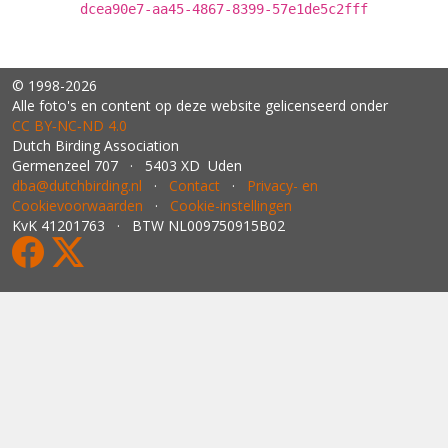
dcea90e7-aa45-4867-8399-57e1de5c2fff
© 1998-2026
Alle foto's en content op deze website gelicenseerd onder
CC BY‑NC‑ND 4.0
Dutch Birding Association
Germenzeel 707 · 5403 XD Uden
dba@dutchbirding.nl
·
Contact
·
Privacy- en
Cookievoorwaarden
·
Cookie-instellingen
KvK 41201763 · BTW NL009750915B02