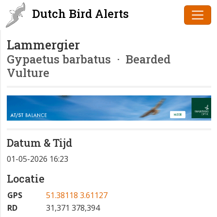
Dutch Bird Alerts
Lammergier
Gypaetus barbatus
· Bearded
Vulture
Datum & Tijd
01-05-2026 16:23
Locatie
GPS
51.38118 3.61127
RD
31,371 378,394